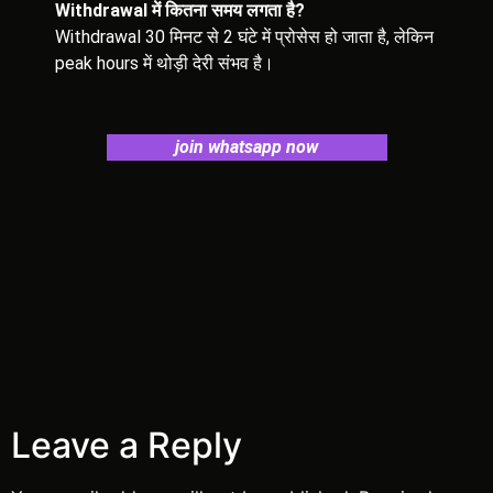
Withdrawal में कितना समय लगता है?
Withdrawal 30 मिनट से 2 घंटे में प्रोसेस हो जाता है, लेकिन
peak hours में थोड़ी देरी संभव है।
join whatsapp now
Leave a Reply