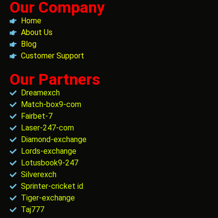
Our Company
Home
About Us
Blog
Customer Support
Our Partners
Dreamexch
Match-box9-com
Fairbet-7
Laser-247-com
Diamond-exchange
Lords-exchange
Lotusbook9-247
Silverexch
Sprinter-cricket id
Tiger-exchange
Taj777