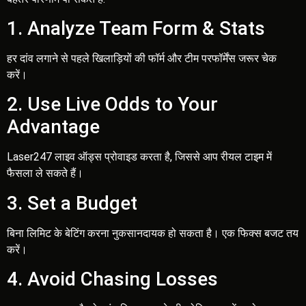
1. Analyze Team Form & Stats
हर दांव लगाने से पहले खिलाड़ियों की फॉर्म और टीम परफॉर्मेंस जरूर चेक
करें।
2. Use Live Odds to Your
Advantage
Laser247 लाइव ऑड्स प्रोवाइड करता है, जिससे आप रीयल टाइम में
फैसला ले सकते हैं।
3. Set a Budget
बिना लिमिट के बेटिंग करना नुकसानदायक हो सकता है। एक फिक्स बजट तय
करें।
4. Avoid Chasing Losses