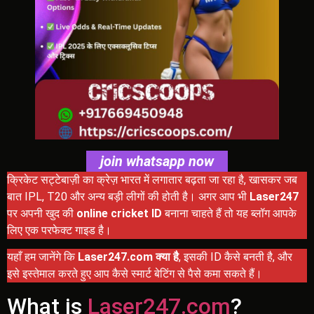
join whatsapp now
क्रिकेट सट्टेबाज़ी का क्रेज़ भारत में लगातार बढ़ता जा रहा है, खासकर जब
बात IPL, T20 और अन्य बड़ी लीगों की होती है। अगर आप भी
Laser247
पर अपनी खुद की
online cricket ID
बनाना चाहते हैं तो यह ब्लॉग आपके
लिए एक परफेक्ट गाइड है।
यहाँ हम जानेंगे कि
Laser247.com क्या है
, इसकी ID कैसे बनती है, और
इसे इस्तेमाल करते हुए आप कैसे स्मार्ट बेटिंग से पैसे कमा सकते हैं।
What is
Laser247.com
?