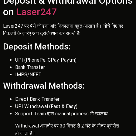
Deposit & Withdrawal Options
on
Laser247
Laser247 पर पैसे जोड़ना और निकालना बहुत आसान है। नीचे दिए गए
विकल्पों के ज़रिए आप ट्रांजेक्शन कर सकते हैं:
Deposit Methods:
UPI (PhonePe, GPay, Paytm)
Bank Transfer
IMPS/NEFT
Withdrawal Methods:
Direct Bank Transfer
UPI Withdrawal (Fast & Easy)
Support Team द्वारा manual process भी उपलब्ध
Withdrawal आमतौर पर 30 मिनट से 2 घंटे के भीतर प्रोसेस
हो जाता है।