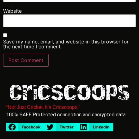
Website
Save my name, email, and website in this browser for
the next time I comment.
“Not Just Cricket. It’s Cricscoops."
100% SAFE Protected connection and encrypted data.
Facebook
Twitter
LinkedIn