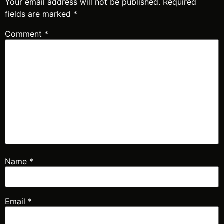
Your email address will not be published.
Required
fields are marked
*
Comment
*
Name
*
Email
*