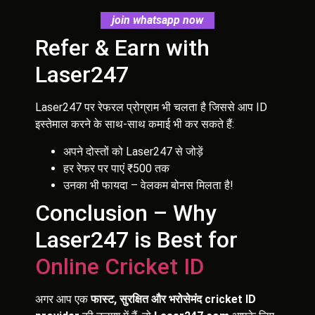
join whatsapp now
Refer & Earn with
Laser247
Laser247 पर रेफरल प्रोग्राम भी चलता है जिससे आप ID
इस्तेमाल करने के साथ-साथ कमाई भी कर सकते हैं:
अपने दोस्तों को Laser247 से जोड़ें
हर रेफर पर पाएं ₹500 तक
उनका भी फायदा – वेलकम बोनस मिलता है!
Conclusion – Why
Laser247 is Best for
Online Cricket ID
अगर आप एक
फास्ट, सुरक्षित और भरोसेमंद cricket ID