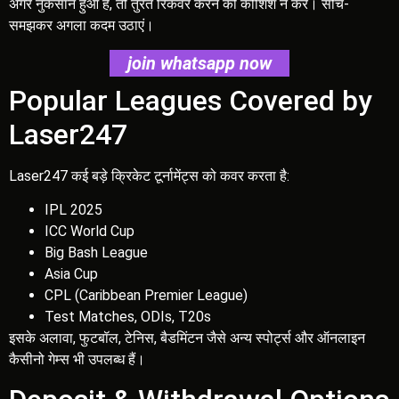
अगर नुकसान हुआ है, तो तुरंत रिकवर करने की कोशिश न करें। सोच-
समझकर अगला कदम उठाएं।
join whatsapp now
Popular Leagues Covered by
Laser247
Laser247 कई बड़े क्रिकेट टूर्नामेंट्स को कवर करता है:
IPL 2025
ICC World Cup
Big Bash League
Asia Cup
CPL (Caribbean Premier League)
Test Matches, ODIs, T20s
इसके अलावा, फुटबॉल, टेनिस, बैडमिंटन जैसे अन्य स्पोर्ट्स और ऑनलाइन
कैसीनो गेम्स भी उपलब्ध हैं।