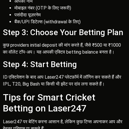
आपका नाम
मोबाइल नंबर (OTP के लिए जरूरी)
पसंदीदा यूज़रनेम
बैंक/UPI डिटेल्स (withdrawal के लिए)
Step 3: Choose Your Betting Plan
कुछ providers initial deposit की मांग करते हैं, जैसे ₹500 या ₹1000
का वॉलेट टॉप-अप। यह आपकी एक्टिव betting balance बनता है।
Step 4: Start Betting
ID एक्टिवेशन के बाद आप Laser247 प्लेटफ़ॉर्म में लॉगिन कर सकते हैं और
IPL, T20, Big Bash या किसी भी इवेंट पर दांव लगा सकते हैं।
Tips for Smart Cricket
Betting on Laser247
Laser247 पर बेटिंग करना आसान है, लेकिन कुछ टिप्स अपनाकर आप और
बेहतर परिणाम पा सकते हैं: